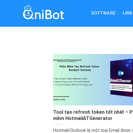
Skip
to
SOFTWARE
LINK
content
Tool tạo refresh token tốt nhất – P
mềm HotmailATGenerator
Hotmail/Outlook là một loại Email được 