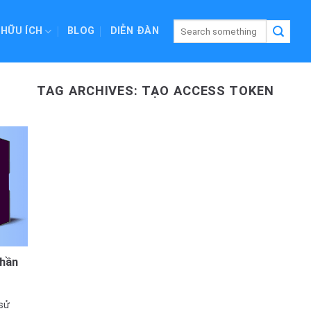
 HỮU ÍCH
BLOG
DIỄN ĐÀN
TAG ARCHIVES:
TẠO ACCESS TOKEN
hần
sử