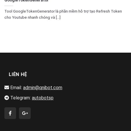
Tool GoogleTokenGenerator là phần mềm hỗ trợ tạo Refresh Token
cho Youtube nhanh chóng và [...]
LIÊN HỆ
Email:
admin@qnibot.com
Telegram:
autobotsp