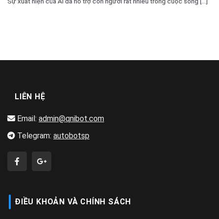
Sự xuất hiện của AI đã hỗ trợ con người rất nhiều trong cuộc sống [...]
LIÊN HỆ
Email:
admin@qnibot.com
Telegram:
autobotsp
ĐIỀU KHOẢN VÀ CHÍNH SÁCH