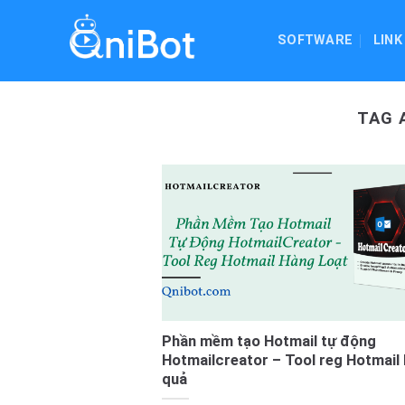
Skip
to
SOFTWARE
LINK
content
TAG 
Phần mềm tạo Hotmail tự động
Hotmailcreator – Tool reg Hotmail h
quả