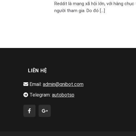
Reddit là mạng xã hội lớn, với hàng chục 
người tham gia. Do đó [...]
LIÊN HỆ
Email:
admin@qnibot.com
Telegram:
autobotsp