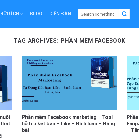
 HỮU ÍCH
BLOG
DIỄN ĐÀN
TAG ARCHIVES:
PHẦN MỀM FACEBOOK
nuôi
Phần mềm Facebook marketing – Tool
Phần
 thật
hỗ trợ kết bạn – Like – Bình luận – Đăng
Fanp
bài
– Tăn
ố