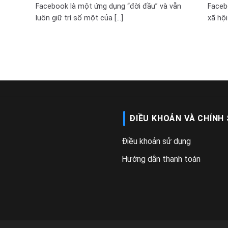
Facebook là một ứng dụng “đời đầu” và vẫn
Faceb
luôn giữ trí số một của [...]
xã hội
ĐIỀU KHOẢN VÀ CHÍNH
Điều khoản sử dụng
Hướng dẫn thanh toán