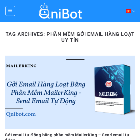
Skip
to
content
TAG ARCHIVES:
PHẦN MỀM GỞI EMAIL HÀNG LOẠT
UY TÍN
Gởi email tự động bằng phần mềm MailerKing – Send email tự
động