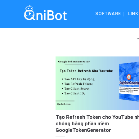
Skip
to
SOFTWARE
LINK
content
Tạo Refresh Token cho YouTube n
chóng bằng phần mềm
GoogleTokenGenerator