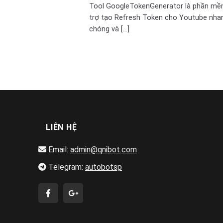
Tool GoogleTokenGenerator là phần mề
trợ tạo Refresh Token cho Youtube nha
chóng và [...]
LIÊN HỆ
Email:
admin@qnibot.com
Telegram:
autobotsp