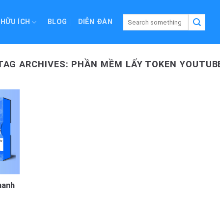
 HỮU ÍCH
BLOG
DIỄN ĐÀN
TAG ARCHIVES:
PHẦN MỀM LẤY TOKEN YOUTUB
hanh