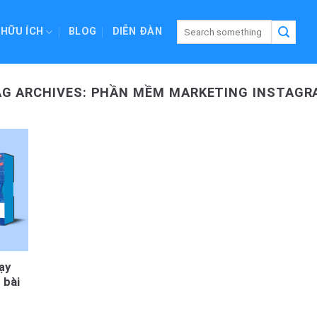
 HỮU ÍCH
BLOG
DIỄN ĐÀN
AG ARCHIVES:
PHẦN MỀM MARKETING INSTAGR
ạy
 bài