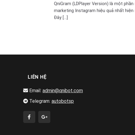
QniGram (LDPlayer Version) là một phầ
marketing Instagram hiệu quả nhất hiện 
Đây [...]
LIÊN HỆ
Email:
admin@qnibot.com
Telegram:
autobotsp