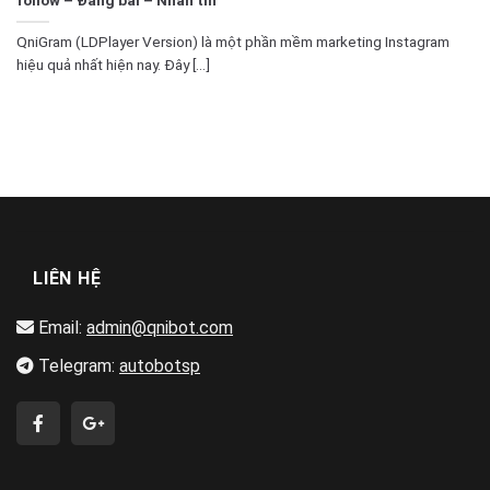
QniGram (LDPlayer Version) là một phần mềm marketing Instagram
hiệu quả nhất hiện nay. Đây [...]
LIÊN HỆ
Email:
admin@qnibot.com
Telegram:
autobotsp