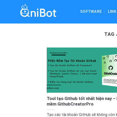
Skip
to
SOFTWARE
LINK
content
TAG 
Tool tạo Github tốt nhất hiện nay 
mềm GithubCreatorPro
Tạo các tài khoản GitHub sẽ không còn 