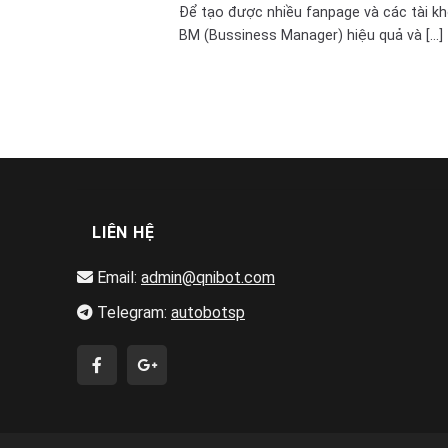
Để tạo được nhiều fanpage và các tài k
BM (Bussiness Manager) hiệu quả và [...]
LIÊN HỆ
Email:
admin@qnibot.com
Telegram:
autobotsp