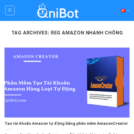
Skip
to
content
TAG ARCHIVES:
REG AMAZON NHANH CHÓNG
Tạo tài khoản Amazon tự động bằng phần mềm AmazonCreator