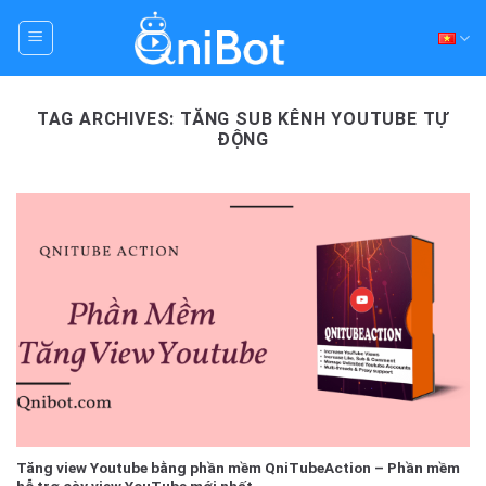
Skip
to
content
TAG ARCHIVES:
TĂNG SUB KÊNH YOUTUBE TỰ
ĐỘNG
Tăng view Youtube bằng phần mềm QniTubeAction – Phần mềm
hỗ trợ cày view YouTube mới nhất