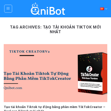
Skip
to
content
TAG ARCHIVES:
TẠO TÀI KHOẢN TIKTOK MỚI
NHẤT
Tạo tài khoản Tiktok tự động bằng phần mềm TikTokCreator –
Tool reg Tiktok mới nhất