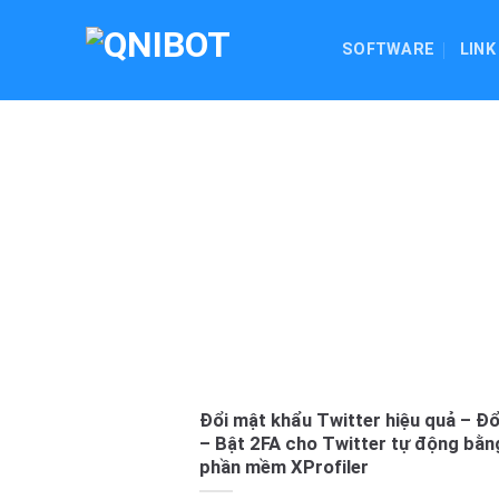
Skip
to
SOFTWARE
LINK
content
Đổi mật khẩu Twitter hiệu quả – Đổ
– Bật 2FA cho Twitter tự động bằn
phần mềm XProfiler