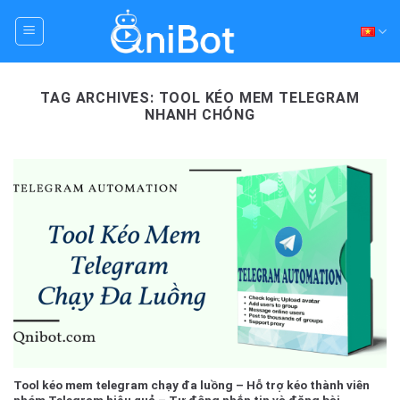
Skip
to
content
TAG ARCHIVES:
TOOL KÉO MEM TELEGRAM
NHANH CHÓNG
Tool kéo mem telegram chạy đa luồng – Hỗ trợ kéo thành viên
nhóm Telegram hiệu quả – Tự động nhắn tin và đăng bài