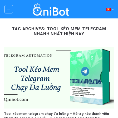
Skip
to
content
TAG ARCHIVES:
TOOL KÉO MEM TELEGRAM
NHANH NHẤT HIỆN NAY
Tool kéo mem telegram chạy đa luồng – Hỗ trợ kéo thành viên
nhóm Telegram hiệu quả – Tự động nhắn tin và đăng bài