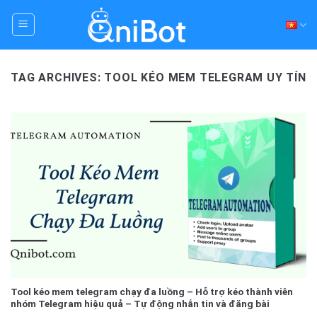
Skip
to
content
TAG ARCHIVES:
TOOL KÉO MEM TELEGRAM UY TÍN
Tool kéo mem telegram chạy đa luồng – Hỗ trợ kéo thành viên
nhóm Telegram hiệu quả – Tự động nhắn tin và đăng bài