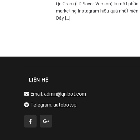
QniGram (LDPlayer Version) là một phầ
marketing Instagram hiệu quả nhất hiện 
Đây [...]
LIÊN HỆ
Email:
admin@qnibot.com
Telegram:
autobotsp