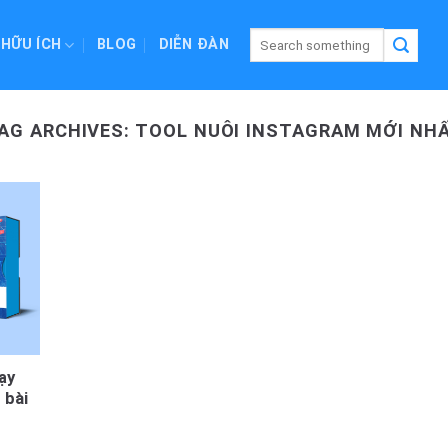
 HỮU ÍCH
BLOG
DIỄN ĐÀN
AG ARCHIVES:
TOOL NUÔI INSTAGRAM MỚI NH
ạy
 bài