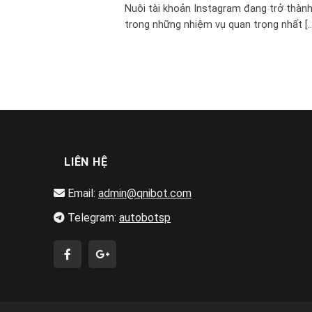
Nuôi tài khoản Instagram đang trở thàn
trong những nhiệm vụ quan trọng nhất [..
LIÊN HỆ
Email:
admin@qnibot.com
Telegram:
autobotsp