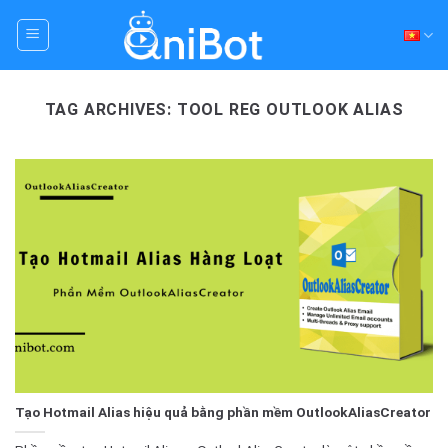
Skip
to
content
TAG ARCHIVES:
TOOL REG OUTLOOK ALIAS
Tạo Hotmail Alias hiệu quả bằng phần mềm OutlookAliasCreator