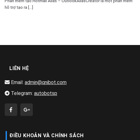
Phần mềm tạo Hotmail Alias – OutlookAliasCreator là một phần mềm
hỗ trợ tạo ra [...]
LIÊN HỆ
Email:
admin@qnibot.com
Telegram:
autobotsp
ĐIỀU KHOẢN VÀ CHÍNH SÁCH