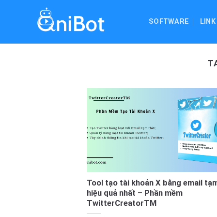
Skip
to
SOFTWARE
LINK
content
T
Tool tạo tài khoản X bằng email tạm
hiệu quả nhất – Phần mềm
TwitterCreatorTM