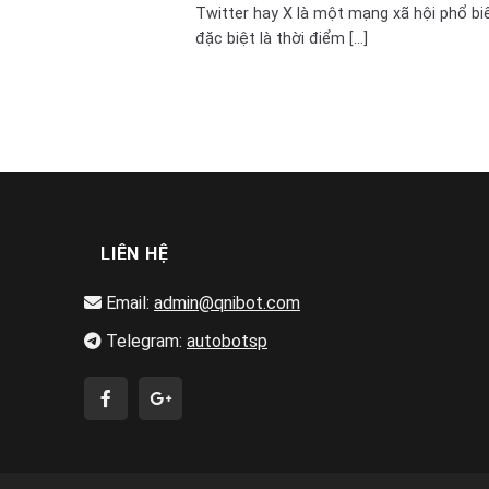
Twitter hay X là một mạng xã hội phổ biê
đặc biệt là thời điểm [...]
LIÊN HỆ
Email:
admin@qnibot.com
Telegram:
autobotsp