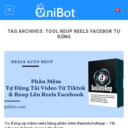
Skip
to
content
TAG ARCHIVES:
TOOL REUP REELS FACEBOK TỰ
ĐỘNG
Tự động up video reels bằng phần mềm ReelsAutoReup – Tải
video từ Tiktok và reup lên Reels