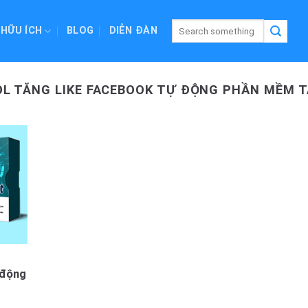
 HỮU ÍCH
BLOG
DIỄN ĐÀN
L TĂNG LIKE FACEBOOK TỰ ĐỘNG PHẦN MỀM T
 động