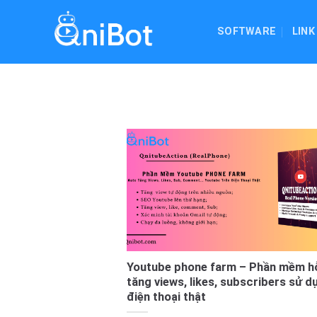
Skip
to
SOFTWARE
LINK
content
Youtube phone farm – Phần mềm hỗ
tăng views, likes, subscribers sử d
điện thoại thật