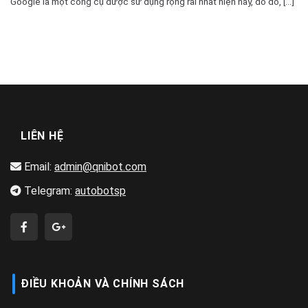
Google là một công cụ được sử dụng rộng rãi nhất hiện nay, do đó, [...]
LIÊN HỆ
Email:
admin@qnibot.com
Telegram:
autobotsp
ĐIỀU KHOẢN VÀ CHÍNH SÁCH