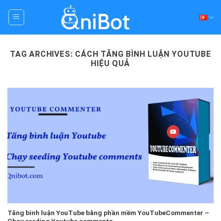
Skip
to
content
TAG ARCHIVES:
CÁCH TĂNG BÌNH LUẬN YOUTUBE
HIỆU QUẢ
Tăng bình luận YouTube bằng phần mềm YouTubeCommenter –
Chạy seeding Youtube comments