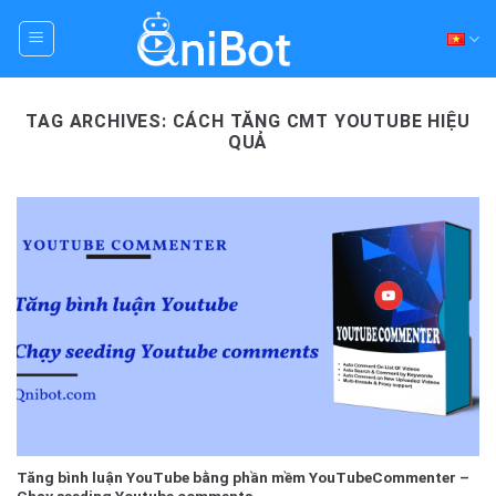
Skip
to
content
TAG ARCHIVES:
CÁCH TĂNG CMT YOUTUBE HIỆU
QUẢ
Tăng bình luận YouTube bằng phần mềm YouTubeCommenter –
Chạy seeding Youtube comments