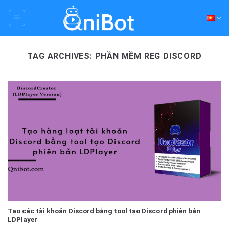
Skip
to
content
TAG ARCHIVES:
PHẦN MỀM REG DISCORD
Tạo các tài khoản Discord bằng tool tạo Discord phiên bản
LDPlayer