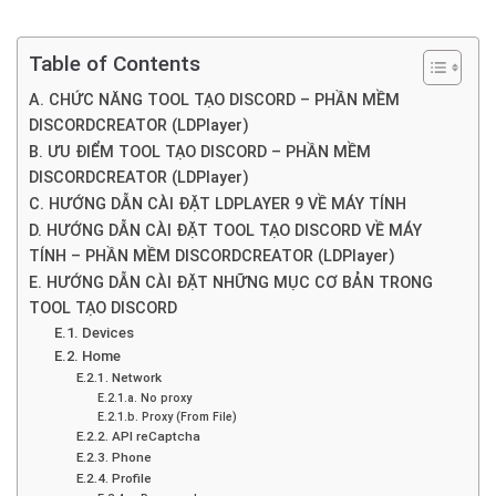
Table of Contents
A. CHỨC NĂNG TOOL TẠO DISCORD – PHẦN MỀM
DISCORDCREATOR (LDPlayer)
B. ƯU ĐIỂM TOOL TẠO DISCORD – PHẦN MỀM
DISCORDCREATOR (LDPlayer)
C. HƯỚNG DẪN CÀI ĐẶT LDPLAYER 9 VỀ MÁY TÍNH
D. HƯỚNG DẪN CÀI ĐẶT TOOL TẠO DISCORD VỀ MÁY
TÍNH – PHẦN MỀM DISCORDCREATOR (LDPlayer)
E. HƯỚNG DẪN CÀI ĐẶT NHỮNG MỤC CƠ BẢN TRONG
TOOL TẠO DISCORD
E.1. Devices
E.2. Home
E.2.1. Network
E.2.1.a. No proxy
E.2.1.b. Proxy (From File)
E.2.2. API reCaptcha
E.2.3. Phone
E.2.4. Profile