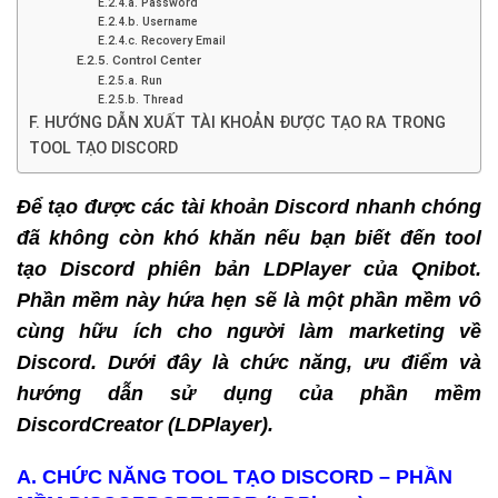
E.2.4.a. Password
E.2.4.b. Username
E.2.4.c. Recovery Email
E.2.5. Control Center
E.2.5.a. Run
E.2.5.b. Thread
F. HƯỚNG DẪN XUẤT TÀI KHOẢN ĐƯỢC TẠO RA TRONG
TOOL TẠO DISCORD
Để tạo được các tài khoản Discord nhanh chóng
đã không còn khó khăn nếu bạn biết đến tool
tạo Discord phiên bản LDPlayer của Qnibot.
Phần mềm này hứa hẹn sẽ là một phần mềm vô
cùng hữu ích cho người làm marketing về
Discord. Dưới đây là chức năng, ưu điểm và
hướng dẫn sử dụng của phần mềm
DiscordCreator (LDPlayer).
A. CHỨC NĂNG TOOL TẠO DISCORD – PHẦN