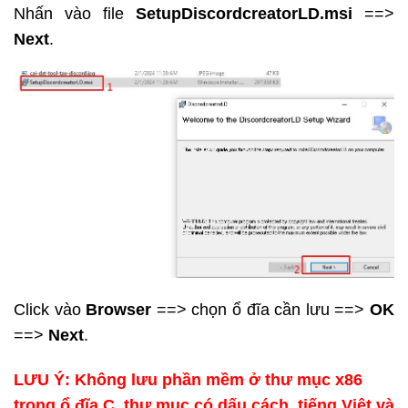
Nhấn vào file
SetupDiscordcreatorLD.msi
==>
Next
.
Click vào
Browser
==> chọn ổ đĩa cần lưu ==>
OK
==>
Next
.
LƯU Ý:
Không lưu phần mềm ở thư mục x86
trong ổ đĩa C,
thư mục có dấu cách, tiếng Việt và