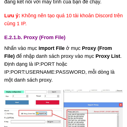
đang kết nối với máy tính của bạn để chạy.
Lưu ý:
Không nên tạo quá 10 tài khoản Discord trên
cùng 1 IP.
E.2.1.b. Proxy (From File)
Nhấn vào mục
Import File
ở mục
Proxy (From
File)
để nhập danh sách proxy vào mục
Proxy List
.
Định dạng là IP:PORT hoặc
IP:PORT:USERNAME:PASSWORD, mỗi dòng là
một danh sách proxy.