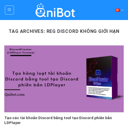
Skip
to
content
TAG ARCHIVES:
REG DISCORD KHÔNG GIỚI HẠN
Tạo các tài khoản Discord bằng tool tạo Discord phiên bản
LDPlayer