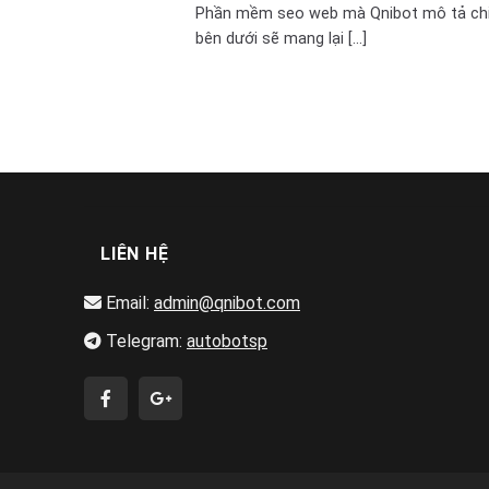
Phần mềm seo web mà Qnibot mô tả chi 
bên dưới sẽ mang lại [...]
LIÊN HỆ
Email:
admin@qnibot.com
Telegram:
autobotsp