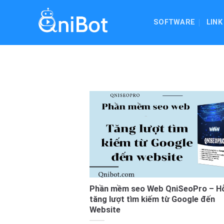
Skip
to
SOFTWARE
LINK
content
Phần mềm seo Web QniSeoPro – Hỗ
tăng lượt tìm kiếm từ Google đến
Website