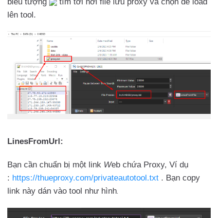
biểu tượng
tìm tới nơi file lưu proxy và chọn để load
lên tool.
LinesFromUrl:
Bạn cần chuẩn bị một link
W
eb chứa Proxy, Ví dụ
:
https://thueproxy.com/privateautotool.txt
. Bạn copy
link này dán vào tool như hình
.