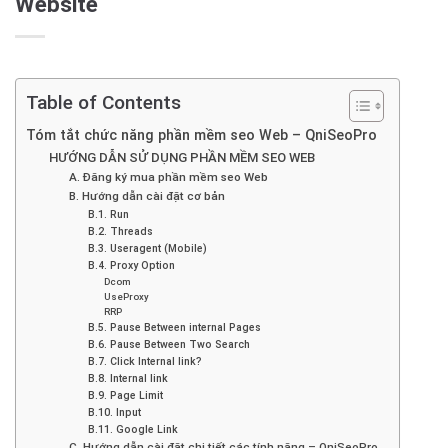
Website
Table of Contents
Tóm tắt chức năng phần mềm seo Web – QniSeoPro
HƯỚNG DẪN SỬ DỤNG PHẦN MỀM SEO WEB
A. Đăng ký mua phần mềm seo Web
B. Hướng dẫn cài đặt cơ bản
B.1. Run
B.2. Threads
B.3. Useragent (Mobile)
B.4. Proxy Option
Dcom
UseProxy
RRP
B.5. Pause Between internal Pages
B.6. Pause Between Two Search
B.7. Click Internal link?
B.8. Internal link
B.9. Page Limit
B.10. Input
B.11. Google Link
C. Hướng dẫn cài đặt chi tiết các tính năng – QniSeoPro