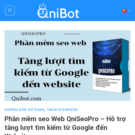
Skip
to
content
HƯỚNG DẪN SỬ DỤNG
,
UNCATEGORIZED
Phần mềm seo Web QniSeoPro – Hỗ trợ
tăng lượt tìm kiếm từ Google đến