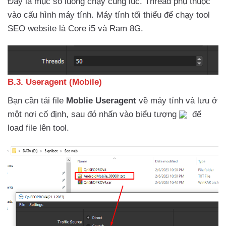
Đây là mục số luồng chạy cùng lúc. Thread phụ thuộc
vào cấu hình máy tính. Máy tính tối thiểu để chạy tool
SEO website là Core i5 và Ram 8G.
B.3. Useragent (Mobile)
Bạn cần tải file
Moblie Useragent
về máy tính và lưu ở
một nơi cố định, sau đó nhấn vào biểu tượng
để
load file lên tool.