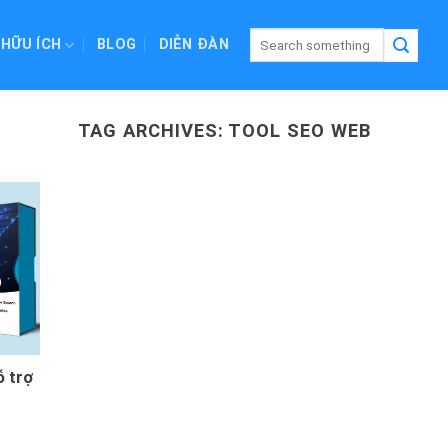
 HỮU ÍCH
BLOG
DIỄN ĐÀN
TAG ARCHIVES:
TOOL SEO WEB
 trợ