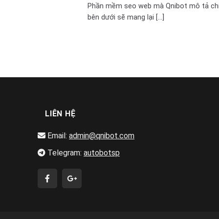
Phần mềm seo web mà Qnibot mô tả chi 
bên dưới sẽ mang lại [...]
LIÊN HỆ
Email:
admin@qnibot.com
Telegram:
autobotsp