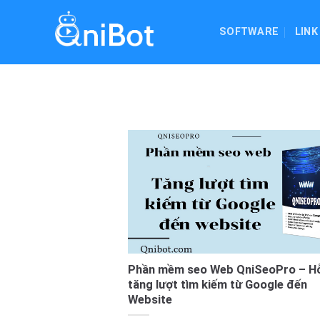
Skip
to
SOFTWARE
LINK
content
Phần mềm seo Web QniSeoPro – Hỗ
tăng lượt tìm kiếm từ Google đến
Website