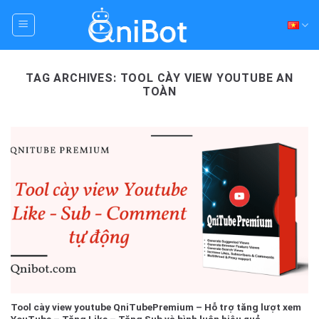
Skip
to
content
TAG ARCHIVES:
TOOL CÀY VIEW YOUTUBE AN
TOÀN
Tool cày view youtube QniTubePremium – Hỗ trợ tăng lượt xem
YouTube – Tăng Like – Tăng Sub và bình luận hiệu quả