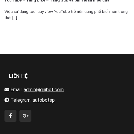
Việc sử dụng tool cày view YouTube trở nên càng phổ biến hơn trong
thời [...]
LIÊN HỆ
Email:
admin@qnibot.com
Telegram:
autobotsp