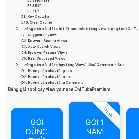
B8.2 From File
B8.3 RRP
B8.4 No
B9. Key Captcha
B10. Clear Caches
C- Hướng dẫn cài đặt chi tiết các cách tăng view trong tool Qni
C1. Suggested Views
C2. Keyword Search Views
C3. Auto Search Views
C4. Browwer Feature Views
C5. Real Suggesed Views
D- Hướng dẫn cài đặt chạy tăng View/ Like/ Comment/ Sub
D1. Hướng dẫn chạy tăng sub
D2. Hướng dẫn chạy tăng Like
D3. Hướng dẫn chạy tăng Comment
Bảng giá tool cày view youtube QniTubePremium
Popular
GÓI
GÓI 1
DÙNG
NĂM