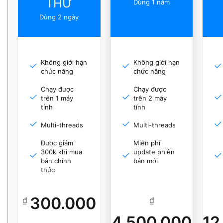
THỬ
Dùng 1 năm
Dùng 2 ngày
Không giới hạn
Không giới hạn
chức năng
chức năng
Chạy được
Chạy được
trên 1 máy
trên 2 máy
tính
tính
Multi-threads
Multi-threads
Được giảm
Miễn phí
300k khi mua
update phiên
bản chính
bản mới
thức
300.000
₫
₫
4.500.000
12