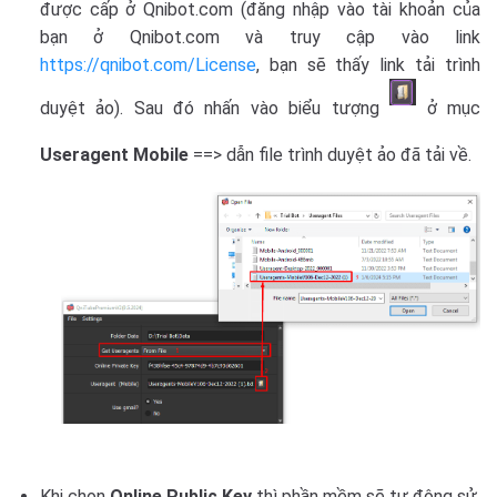
được cấp ở Qnibot.com (đăng nhập vào tài khoản của
bạn ở Qnibot.com và truy cập vào link
https://qnibot.com/License
, bạn sẽ thấy link tải trình
duyệt ảo). Sau đó nhấn vào biểu tượng
ở mục
Useragent Mobile
==> dẫn file trình duyệt ảo đã tải về.
Khi chọn
Online Public Key
thì phần mềm sẽ tự động sử