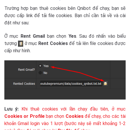
Trường hợp bạn thuê cookies bên Qnibot để chạy, bạn sẽ
được cấp link để tải file cookies. Bạn chỉ cần tải về và cài
đặt như sau:
Ở mục
Rent Gmail
bạn chọn
Yes
. Sau đó nhấn vào biểu
tượng
ở mục
Rent Cookies
để tải lên file cookies được
cấp như hình.
Lưu ý:
Khi thuê cookies với lần chạy đầu tiên, ở mục
Cookies or Profile
bạn chọn
Cookies
để chạy, cho các tài
khoản Gmail login vào 1 lượt (bước này sẽ mất khoảng 1-2