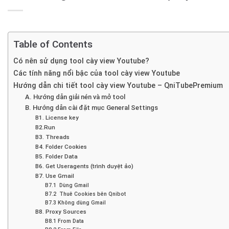
Table of Contents
Có nên sử dụng tool cày view Youtube?
Các tính năng nổi bậc của tool cày view Youtube
Hướng dẫn chi tiết tool cày view Youtube – QniTubePremium
A. Hướng dẫn giải nén và mở tool
B. Hướng dẫn cài đặt mục General Settings
B1. License key
B2.Run
B3. Threads
B4. Folder Cookies
B5. Folder Data
B6. Get Useragents (trình duyệt ảo)
B7. Use Gmail
B7.1 Dùng Gmail
B7.2 Thuê Cookies bên Qnibot
B7.3 Không dùng Gmail
B8. Proxy Sources
B8.1 From Data