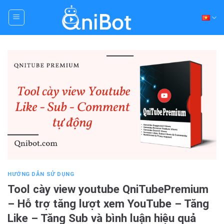
Skip
to
content
HƯỚNG DẪN SỬ DỤNG
Tool cày view youtube QniTubePremium
– Hỗ trợ tăng lượt xem YouTube – Tăng
Like – Tăng Sub và bình luận hiệu quả