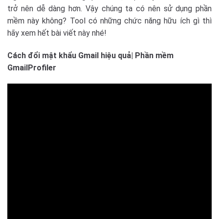
trở nên dễ dàng hơn. Vậy chúng ta có nên sử dụng phần
mềm này không? Tool có những chức năng hữu ích gì thì
hãy xem hết bài viết này nhé!
Cách đổi mật khẩu Gmail hiệu quả| Phần mềm
GmailProfiler