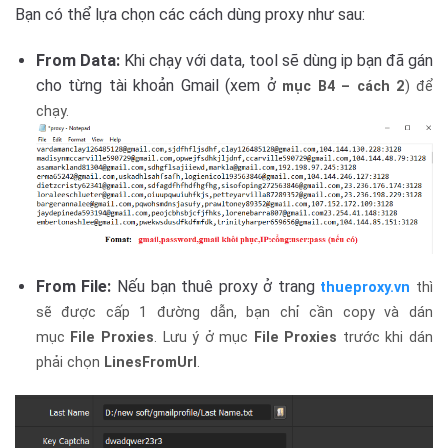
Bạn có thể lựa chọn các cách dùng proxy như sau:
From Data:
Khi chạy với data, tool sẽ dùng ip bạn đã gán
cho từng tài khoản Gmail (xem ở
mục B4 – cách 2
) để
chạy.
From File:
Nếu bạn thuê proxy ở trang
thueproxy.vn
thì
sẽ được cấp 1 đường dẫn, bạn chỉ cần copy và dán
mục
File Proxies
. Lưu ý ở mục
File Proxies
trước khi dán
phải chọn
LinesFromUrl
.