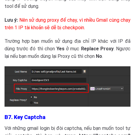
tool để sử dụng.
Lưu ý:
Nên sử dụng proxy để chạy, vì nhiều Gmail cùng chạy
trên 1 IP tài khoản sẽ dễ bị checkpoin.
Trường hợp bạn muốn sử dụng địa chỉ IP khác với IP đã
dùng trước đó thì chọn
Yes
ở mục
Replace Proxy
. Ngược
lại nếu bạn muốn dùng lại Proxy cũ thì chọn
No
.
B7. Key Captcha
Với những gmail login bị đòi captcha, nếu bạn muốn tool tự