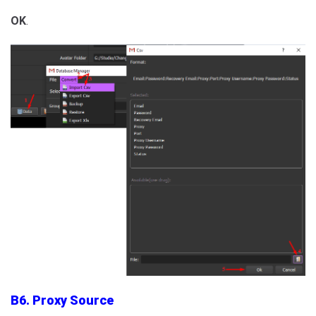
OK
.
B6. Proxy Source