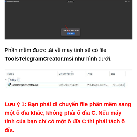
Phần mềm được tải về máy tính sẽ có file
ToolsTelegramCreator.msi
như hình dưới.
Lưu ý 1: Bạn phải di chuyển file phần mềm sang
một ổ đĩa khác, không phải ổ đĩa C. Nếu máy
tính của bạn chỉ có một ổ đĩa C thì phải tách ổ
đĩa.