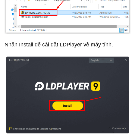
Nhấn Install để cài đặt LDPlayer về máy tính.