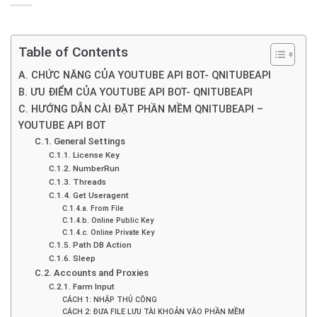
Table of Contents
A. CHỨC NĂNG CỦA YOUTUBE API BOT- QNITUBEAPI
B. ƯU ĐIỂM CỦA YOUTUBE API BOT- QNITUBEAPI
C. HƯỚNG DẪN CÀI ĐẶT PHẦN MỀM QNITUBEAPI –
YOUTUBE API BOT
C.1. General Settings
C.1.1. License Key
C.1.2. NumberRun
C.1.3. Threads
C.1.4. Get Useragent
C.1.4.a. From File
C.1.4.b. Online Public Key
C.1.4.c. Online Private Key
C.1.5. Path DB Action
C.1.6. Sleep
C.2. Accounts and Proxies
C.2.1. Farm Input
CÁCH 1: NHẬP THỦ CÔNG
CÁCH 2: ĐƯA FILE LƯU TÀI KHOẢN VÀO PHẦN MỀM