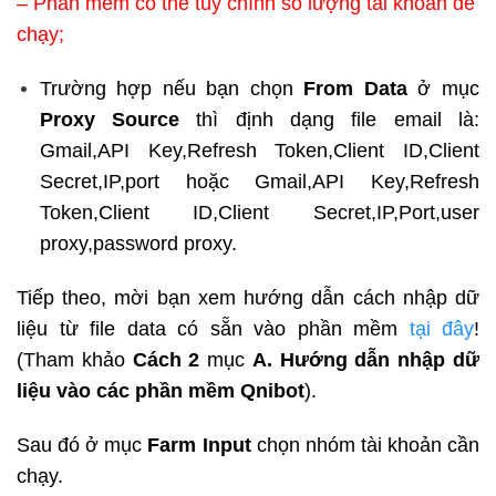
– Phần mềm có thể tùy chình số lượng tài khoản để
chạy;
Trường hợp nếu bạn chọn
From Data
ở mục
Proxy Source
thì định dạng file email là:
Gmail,API Key,Refresh Token,Client ID,Client
Secret,IP,port hoặc Gmail,API Key,Refresh
Token,Client ID,Client Secret,IP,Port,user
proxy,password proxy.
Tiếp theo, mời bạn xem hướng dẫn cách nhập dữ
liệu từ file data có sẵn vào phần mềm
tại đây
!
(Tham khảo
Cách 2
mục
A. Hướng dẫn nhập dữ
liệu vào các phần mềm Qnibot
).
Sau đó ở mục
Farm Input
chọn nhóm tài khoản cần
chạy.