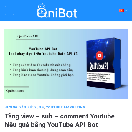
Skip
to
content
HƯỚNG DẪN SỬ DỤNG
,
YOUTUBE MARKETING
Tăng view – sub – comment Youtube
hiệu quả bằng YouTube API Bot