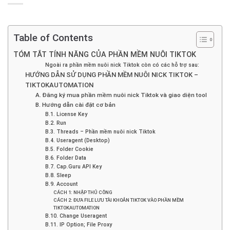
Table of Contents
TÓM TẮT TÍNH NĂNG CỦA PHẦN MỀM NUÔI TIKTOK
Ngoài ra phần mềm nuôi nick Tiktok còn có các hỗ trợ sau:
HƯỚNG DẪN SỬ DỤNG PHẦN MỀM NUÔI NICK TIKTOK –
TIKTOKAUTOMATION
A. Đăng ký mua phần mềm nuôi nick Tiktok và giao diện tool
B. Hướng dẫn cài đặt cơ bản
B.1. License Key
B.2. Run
B.3. Threads – Phần mềm nuôi nick Tiktok
B.4. Useragent (Desktop)
B.5. Folder Cookie
B.6. Folder Data
B.7. Cap.Guru API Key
B.8. Sleep
B.9. Account
CÁCH 1: NHẬP THỦ CÔNG
CÁCH 2: ĐƯA FILE LƯU TÀI KHOẢN TIKTOK VÀO PHẦN MỀM
TIKTOKAUTOMATION
B.10. Change Useragent
B.11. IP Option; File Proxy