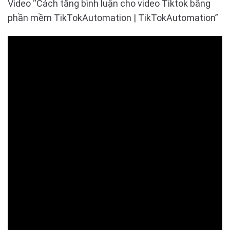
Video “Cách tăng bình luận cho video Tiktok bằng
phần mềm TikTokAutomation | TikTokAutomation”