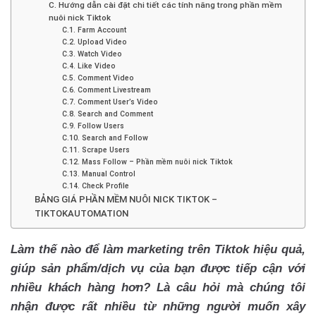
C. Hướng dẫn cài đặt chi tiết các tính năng trong phần mềm
nuôi nick Tiktok
C.1. Farm Account
C.2. Upload Video
C.3. Watch Video
C.4. Like Video
C.5. Comment Video
C.6. Comment Livestream
C.7. Comment User’s Video
C.8. Search and Comment
C.9. Follow Users
C.10. Search and Follow
C.11. Scrape Users
C.12. Mass Follow – Phần mềm nuôi nick Tiktok
C.13. Manual Control
C.14. Check Profile
BẢNG GIÁ PHẦN MỀM NUÔI NICK TIKTOK –
TIKTOKAUTOMATION
Làm thế nào để làm marketing trên Tiktok hiệu quả,
giúp sản phẩm/dịch vụ của bạn được tiếp cận với
nhiều khách hàng hơn? Là câu hỏi mà chúng tôi
nhận được rất nhiều từ những người muốn xây