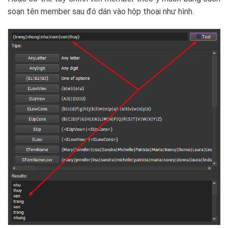
soạn tên member sau đó dán vào hộp thoại như hình.