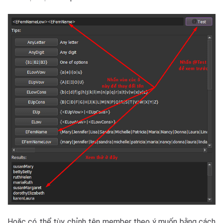
Hoặc có thể tùy chỉnh tên member theo ý muốn bằng cách