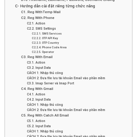
C- Hướng dẫn cài đặt riêng từng chức năng
C1. Reg WithTemp Mail
C2. Reg With Phone
C2.1. Action
C2.2. SMS Settings
C2.2.1. SMS Services
C2.2.2. OTP API Key
C2.2.3. OTP Country
C2.2.4. Phone Code Area
C2.2.5. Operator
C3. Reg With Email
C3.1. Action
C3.2. Input Data
CÁCH 1: Nhập thủ công
CÁCH 2: Đưa file lưu tài khoản Email vào phần mềm
C3.3. Imap Server và Imap Port
C4. Reg With Gmail
C4.1. Action
C4.2. Input Data
CÁCH 1: Nhập thủ công
CÁCH 2: Đưa file lưu tài khoản Email vào phần mềm
C5. Reg With Catch All Email
C5.1. Action
C5.2. Input Data
CÁCH 1: Nhập thủ công
CÁCH 2: Đưa file lưu tài khoản Email vào phần mềm