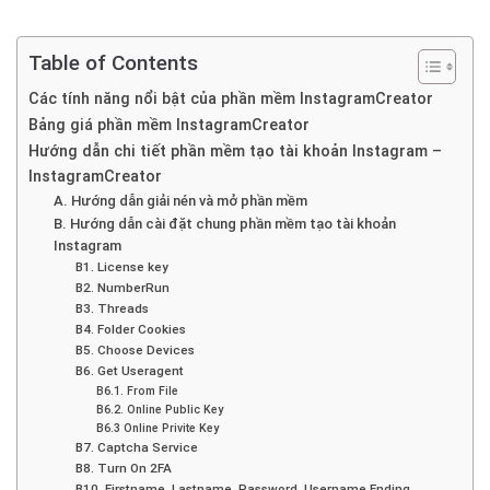
Table of Contents
Các tính năng nổi bật của phần mềm InstagramCreator
Bảng giá phần mềm InstagramCreator
Hướng dẫn chi tiết phần mềm tạo tài khoản Instagram –
InstagramCreator
A. Hướng dẫn giải nén và mở phần mềm
B. Hướng dẫn cài đặt chung phần mềm tạo tài khoản
Instagram
B1. License key
B2. NumberRun
B3. Threads
B4. Folder Cookies
B5. Choose Devices
B6. Get Useragent
B6.1. From File
B6.2. Online Public Key
B6.3 Online Privite Key
B7. Captcha Service
B8. Turn On 2FA
B10. Firstname, Lastname, Password, Username Ending