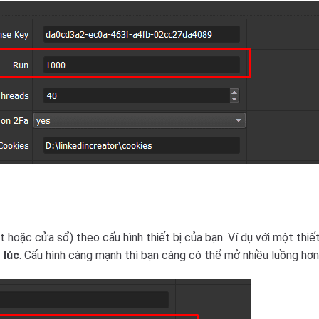
t hoặc cửa sổ) theo cấu hình thiết bị của bạn. Ví dụ với một thiế
 lúc
. Cấu hình càng mạnh thì bạn càng có thể mở nhiều luồng hơn