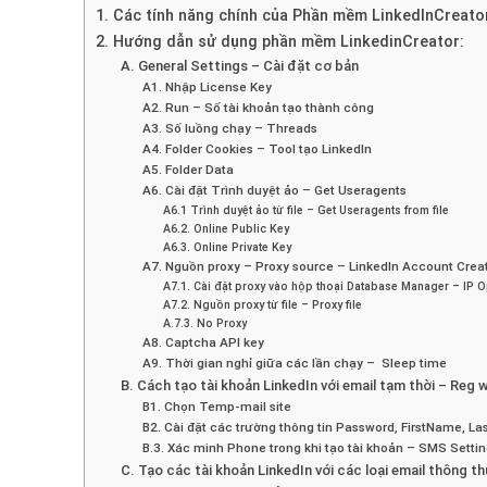
1. Các tính năng chính của Phần mềm LinkedInCreato
2. Hướng dẫn sử dụng phần mềm LinkedinCreator:
A. General Settings – Cài đặt cơ bản
A1. Nhập License Key
A2. Run – Số tài khoản tạo thành công
A3. Số luồng chạy – Threads
A4. Folder Cookies – Tool tạo LinkedIn
A5. Folder Data
A6. Cài đặt Trình duyệt ảo – Get Useragents
A6.1 Trình duyệt ảo từ file – Get Useragents from file
A6.2. Online Public Key
A6.3. Online Private Key
A7. Nguồn proxy – Proxy source – LinkedIn Account Crea
A7.1. Cài đặt proxy vào hộp thoại Database Manager – IP 
A7.2. Nguồn proxy từ file – Proxy file
A.7.3. No Proxy
A8. Captcha API key
A9. Thời gian nghỉ giữa các lần chạy – Sleep time
B. Cách tạo tài khoản LinkedIn với email tạm thời – Reg
B1. Chọn Temp-mail site
B2. Cài đặt các trường thông tin Password, FirstName, 
B.3. Xác minh Phone trong khi tạo tài khoản – SMS Sett
C. Tạo các tài khoản LinkedIn với các loại email thông 