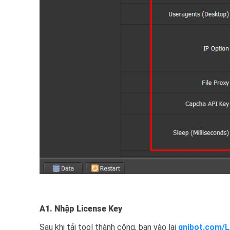
A1. Nhập License Key
Sau khi tải tool thành công, bạn vào lại
qnibot.com/L