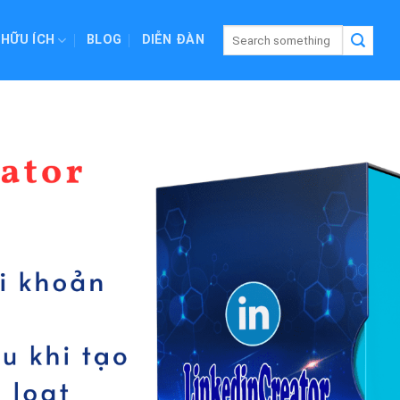
 HỮU ÍCH
BLOG
DIỄN ĐÀN