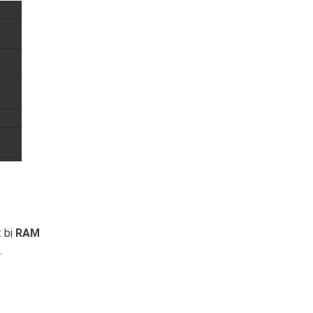
t bị
RAM
.