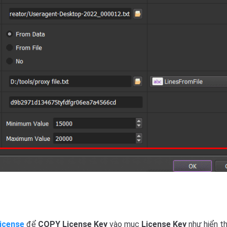
icense
để
COPY License Key
vào mục
License Key
như hiển th