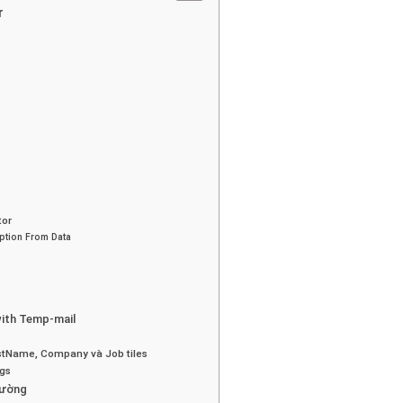
r
tor
Option From Data
 with Temp-mail
LastName, Company và Job tiles
ings
thường