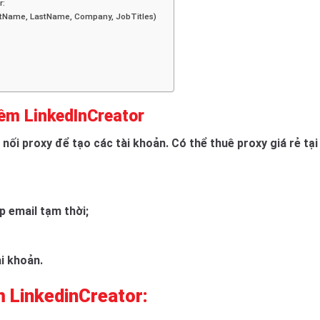
r:
irstName, LastName, Company, JobTitles)
ềm LinkedInCreator
i proxy để tạo các tài khoản. Có thể thuê proxy giá rẻ tại
p email tạm thời;
i khoản.
 LinkedinCreator: