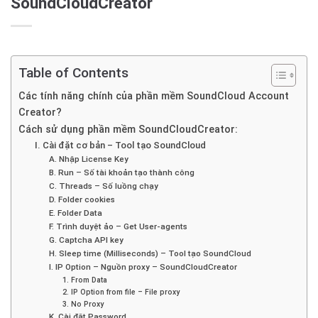
SoundCloudCreator
Table of Contents
Các tính năng chính của phần mềm SoundCloud Account
Creator?
Cách sử dụng phần mềm SoundCloudCreator:
I. Cài đặt cơ bản – Tool tạo SoundCloud
A. Nhập License Key
B. Run – Số tài khoản tạo thành công
C. Threads – Số luồng chạy
D. Folder cookies
E. Folder Data
F. Trình duyệt ảo – Get User-agents
G. Captcha API key
H. Sleep time (Milliseconds) – Tool tạo SoundCloud
I. IP Option – Nguồn proxy – SoundCloudCreator
1. From Data
2. IP Option from file – File proxy
3. No Proxy
K. Cài đặt Password