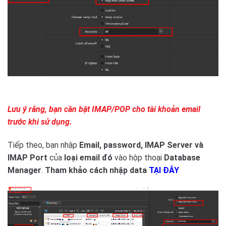
Lưu ý rằng, bạn cần bật IMAP/POP cho tài khoản email
trước khi sử dụng.
Tiếp theo, bạn nhập
Email, password, IMAP Server và
IMAP Port
của
loại email đó
vào hộp thoại
Database
Manager
.
Tham khảo cách nhập data
TẠI ĐÂY