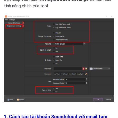
tính năng chính của tool:
1. Cách tạo tài khoản Soundcloud với email tạm