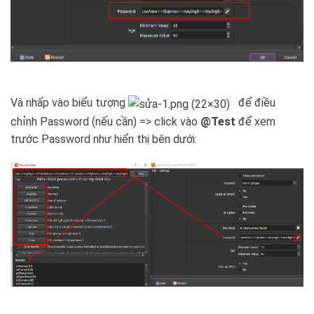
Và nhấp vào biểu tượng
để điều
chỉnh Password (nếu cần) => click vào
@Test
để xem
trước Password như hiển thị bên dưới: