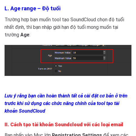
L. Age range – Độ tuổi
Trường hợp bạn muốn tool tạo SoundCloud chọn độ tuổi
nhất định, thì bạn nhập giới hạn độ tuổi mong muốn tại
trường
Age
:
Lưu ý rằng bạn cần hoàn thành tất cả cài đặt cơ bản ở trên
trước khi sử dụng các chức năng chính của tool tạo tài
khoản SoundCloud
II. Cách tạo tài khoản Soundcloud với các loại email
Bạn nhấp vào Mục lớn
Registration Settings
để xem các