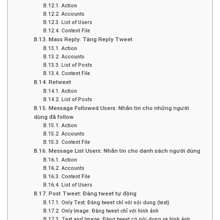
B.12.1. Action
B.12.2. Accounts
B.12.3. List of Users
B.12.4. Content File
B.13. Mass Reply: Tăng Reply Tweet
B.13.1. Action
B.13.2. Accounts
B.13.3. List of Posts
B.13.4. Content File
B.14. Retweet
B.14.1. Action
B.14.2. List of Posts
B.15. Message Followed Users: Nhắn tin cho những người
dùng đã follow
B.15.1. Action
B.15.2. Accounts
B.15.3. Content File
B.16. Message List Users: Nhắn tin cho danh sách người dùng
B.16.1. Action
B.16.2. Accounts
B.16.3. Content File
B.16.4. List of Users
B.17. Post Tweet: Đăng tweet tự động
B.17.1. Only Text: Đăng tweet chỉ với nội dung (text)
B.17.2. Only Image: Đăng tweet chỉ với hình ảnh
B.17.3. Text and Image: Đăng tweet có nội dung và hình ảnh