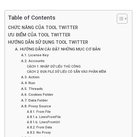
Table of Contents
CHỨC NĂNG CỦA TOOL TWITTER
ƯU ĐIỂM CỦA TOOL TWITTER
HƯỚNG DẪN SỬ DỤNG TOOL TWITTER
A. HƯỚNG DẪN CÀI ĐẶT NHỮNG MỤC CƠ BẢN
A.1. License Key
A.2. Accounts
CÁCH 1: NHẬP DỮ LIỆU THỦ CÔNG
CÁCH 2: ĐƯA FILE DỮ LIỆU CÓ SẴN VÀO PHẦN MỀM
A.3. Action
A.4. Run
A.5. Threads
A.6. Cookies Folder
A.7. Data Folder
A.8. Proxy Source
A.8.1. From File
A.8.1.a. LinesFromFile
A.8.1.b. LinesFromUrl
A.8.2. From Data
A.8.3. No Proxy