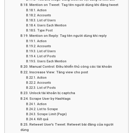
B.18. Mention on Tweet: Tag tên người dùng khi đăng tweet
B.18.1. Action
B.18.2. Accounts
B.18.3. List of Users
B.18.4. Users Each Mention
B.18.5. Type Post
B.19. Mention on Reply: Tag tên người dùng khi reply
B.19.1. Action
B.19.2. Accounts
B.19.3. List of Users
B.19.4. List of Posts
B.19.5. Users Each Mention
B.20. Manual Control: Điều khiển thủ công các tài khoản
B.22. Inscrease View: Tăng view cho post
B.22.1. Action
B.22.2. Accounts
B.22.3. List of Posts
B.23. Unlock tài khoản bị captcha
B.24. Scrape User by Hashtags
B.24.1. Action
B.24.2. List to Scrape
B.24.3. Scrape Limit (Page)
B.24.4. Kết quả
B.25. Retweet User’s Tweet: Retweet bài đăng của người
dùng