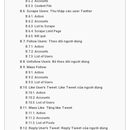
B.5.2. Accounts
B.5.3. Content File
B.6. Scrape Users: Thu thập các user Twitter
B.6.1. Action
B.6.2. Accounts
B.6.3. List to Scrape
B.6.4. Scrape Limit Page
B.6.5. Kết quả
B.7. Follow Users: Theo dõi người dùng
B.7.1. Action
B.7.2. Accounts
B.7.3. List of Users
B.8. Unfollow Users: Bỏ theo dõi người dùng
B.9. Mass Follow:
B.9.1. Action
B.9.2. Accounts
B.9.3. List of Users
B.10. Like User’s Tweet: Like Tweet của người dùng
B.10.1. Action
B.10.2. Accounts
B.10.3. List of Users
B.11. Mass Like: Tăng like Tweet
B.11.1. Action
B.11.2. Accounts
B.11.3. List of Posts
B.12. Reply User’s Tweet: Reply Tweet của người dùng