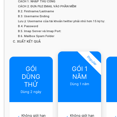
CÁCH 1: NHẬP THỦ CÔNG
CÁCH 2: ĐƯA FILE EMAIL VÀO PHẦN MỀM
B.2. Firstname/Lastname
B.3. Username Ending
Lưu ý: Username của tài khoản twitter phải nhỏ hơn 15 ký tự.
B.4. Password
B.5. Imap Server và Imap Port:
B.6. Mailbox Spam Folder
C. XUẤT KẾT QUẢ
Popular
GÓI
GÓI 1
DÙNG
NĂM
THỬ
Dùng 1 năm
Dùng 2 ngày
Không giới hạn
Không giới hạn