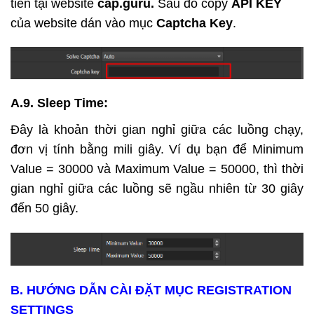
tiền tại website
cap.guru.
Sau đó copy
API KEY
của website dán vào mục
Captcha Key
.
A.9. Sleep Time:
Đây là khoản thời gian nghỉ giữa các luồng chạy,
đơn vị tính bằng mili giây. Ví dụ bạn để Minimum
Value = 30000 và Maximum Value = 50000, thì thời
gian nghỉ giữa các luồng sẽ ngầu nhiên từ 30 giây
đến 50 giây.
B. HƯỚNG DẪN CÀI ĐẶT MỤC REGISTRATION
SETTINGS