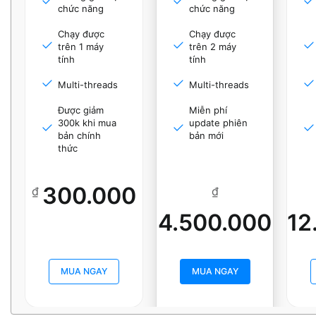
chức năng
chức năng
Chạy được
Chạy được
trên 1 máy
trên 2 máy
tính
tính
Multi-threads
Multi-threads
Được giảm
Miễn phí
300k khi mua
update phiên
bản chính
bản mới
thức
300.000
₫
₫
4.500.000
12
MUA NGAY
MUA NGAY