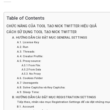
Table of Contents
CHỨC NĂNG CỦA TOOL TẠO NICK TWITTER HIỆU QUẢ
CÁCH SỬ DỤNG TOOL TẠO NICK TWITTER
A. HƯỚNG DẪN CÀI ĐẶT MỤC GENERAL SETTINGS
A.1. License Key
A.2. Run
A.3. Threads:
A.4. Creator Profile:
A.5. Proxy source:
A.5.1 From File:
A.5.2 From Data
A.5.3. No Proxy
A.6. Cookies Folder
A.7. Useragents
A.8. Solve Captcha và Key Captcha:
A.9. Sleep Time:
B. HƯỚNG DẪN CÀI ĐẶT MỤC REGISTRATION SETTINGS
Tiếp theo, nhấn vào mục Registration Settings để cài đặt những mục
B.1. Account