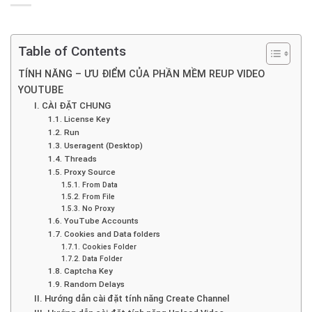
Table of Contents
TÍNH NĂNG – ƯU ĐIỂM CỦA PHẦN MỀM REUP VIDEO
YOUTUBE
I. CÀI ĐẶT CHUNG
1.1. License Key
1.2. Run
1.3. Useragent (Desktop)
1.4. Threads
1.5. Proxy Source
1.5.1. From Data
1.5.2. From File
1.5.3. No Proxy
1.6. YouTube Accounts
1.7. Cookies and Data folders
1.7.1. Cookies Folder
1.7.2. Data Folder
1.8. Captcha Key
1.9. Random Delays
II. Hướng dẫn cài đặt tính năng Create Channel