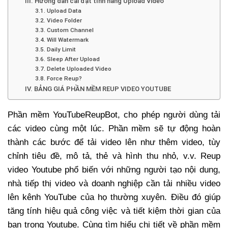
III. Hướng dẫn cài đặt tính năng Upload Video
3.1. Upload Data
3.2. Video Folder
3.3. Custom Channel
3.4. Will Watermark
3.5. Daily Limit
3.6. Sleep After Upload
3.7. Delete Uploaded Video
3.8. Force Reup?
IV. BẢNG GIÁ PHẦN MỀM REUP VIDEO YOUTUBE
Phần mềm YouTubeReupBot, cho phép người dùng tải
các video cùng một lúc. Phần mềm sẽ tự động hoàn
thành các bước để tải video lên như thêm video, tùy
chỉnh tiêu đề, mô tả, thẻ và hình thu nhỏ, v.v. Reup
video Youtube phổ biến với những người tạo nội dung,
nhà tiếp thị video và doanh nghiệp cần tải nhiều video
lên kênh YouTube của họ thường xuyên. Điều đó giúp
tăng tính hiệu quả công việc và tiết kiệm thời gian của
bạn trong Youtube. Cùng tìm hiểu chi tiết về phần mềm