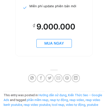
Miễn phí update phiên bản mới
9.000.000
₫
MUA NGAY
This entry was posted in
Hướng dẫn sử dụng
,
Kiến Thức Seo – Google
Ads
and tagged
phần mềm reup
,
reup tự động
,
reup video
,
reup video
kenh youtube
,
reup video youtube
,
tool reup
,
video tự động
,
youtube