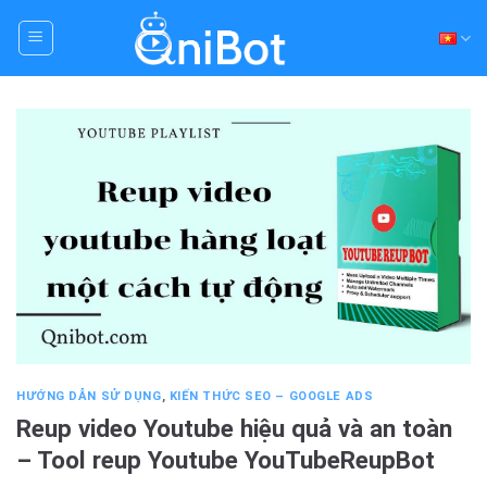
Skip
to
content
HƯỚNG DẪN SỬ DỤNG
,
KIẾN THỨC SEO – GOOGLE ADS
Reup video Youtube hiệu quả và an toàn
– Tool reup Youtube YouTubeReupBot