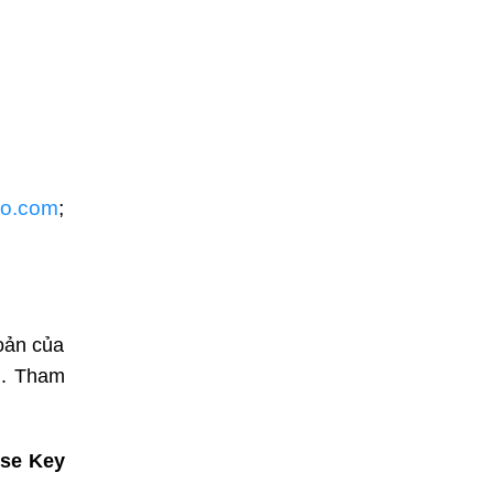
o.com
;
oản của
).
Tham
nse Key