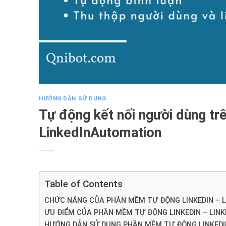
HƯỚNG DẪN SỬ DỤNG
Tự động kết nối người dùng t
LinkedInAutomation
Table of Contents
CHỨC NĂNG CỦA PHẦN MỀM TỰ ĐỘNG LINKEDIN – 
ƯU ĐIỂM CỦA PHẦN MỀM TỰ ĐỘNG LINKEDIN – LIN
HƯỚNG DẪN SỬ DỤNG PHẦN MỀM TỰ ĐỘNG LINKEDI