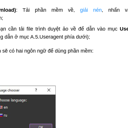
nload)
: Tải phần mềm về,
giải nén
, nhấn và
m;
n cần tải file trình duyệt ảo về để dẫn vào mục
Use
 dẫn ở mục A.5.Useragent phía dưới);
 sẽ có hai ngôn ngữ để dùng phần mềm: