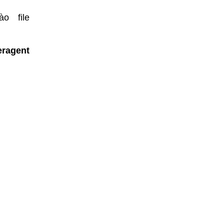
o file
ragent