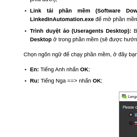
Link tải phần mềm (Software Dow
LinkedInAutomation.exe
để mở phần mề
Trình duyệt ảo (Useragents Desktop):
Bạ
Desktop
ở trong phần mềm (sẽ được hướng
Chọn ngôn ngữ để chạy phần mềm, ở đây bạn
En:
Tiếng Anh nhấn
OK
;
Ru:
Tiếng Nga ==> nhấn
OK
;