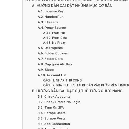
A. HƯỚNG DẪN CÀI ĐẶT NHỮNG MỤC CƠ BẢN
A.1. License Key
A.2. NumberRun
A.3. Threads
A.4. Proxy Source
A.4.1. From File
A.4.2. From Data
A.4.3. No Proxy
A.5. Useragents
A.6. Folder Cookies
A.7. Folder Data
A.8. Cap.guru API Key
A.9. Sleep
A.10. Account List
CÁCH 1: NHẬP THỦ CÔNG
CÁCH 2: ĐƯA FILE LƯU TÀI KHOẢN VÀO PHẦN MỀM LINK
B. HƯỚNG DẪN CÀI ĐẶT CỤ THỂ TỪNG CHỨC NĂNG
B.1. Check Accounts
B.2. Check Profile No Login
B.3. Turn On 2FA
B.4. Scrape Users
B.5. Scrape Posts
B.6. Add Connection