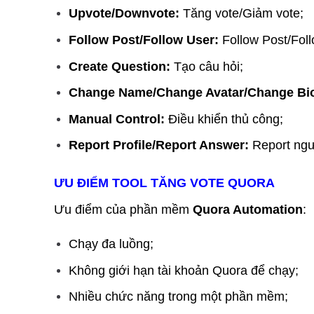
Upvote/Downvote:
Tăng vote/Giảm vote;
Follow Post/Follow User:
Follow Post/Fol
Create Question:
Tạo câu hỏi;
Change Name/Change Avatar/Change Bi
Manual Control:
Điều khiển thủ công;
Report Profile/Report Answer:
Report ngư
ƯU ĐIỂM TOOL TĂNG VOTE QUORA
Ưu điểm của phần mềm
Quora Automation
:
Chạy đa luồng;
Không giới hạn tài khoản Quora để chạy;
Nhiều chức năng trong một phần mềm;