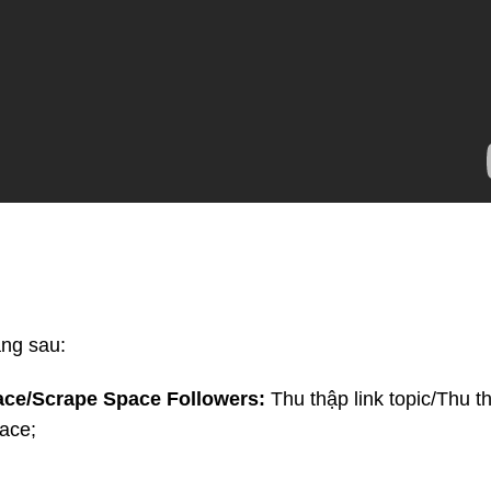
ng sau:
ace/Scrape Space Followers:
Thu thập link topic/Thu th
ace;