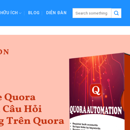
 HỮU ÍCH
BLOG
DIỄN ĐÀN