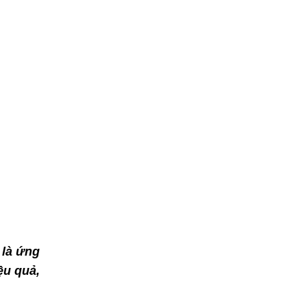
 là ứng
ệu quả,