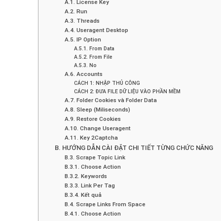
A.1. License Key
A.2. Run
A.3. Threads
A.4. Useragent Desktop
A.5. IP Option
A.5.1. From Data
A.5.2. From File
A.5.3. No
A.6. Accounts
CÁCH 1: NHẬP THỦ CÔNG
CÁCH 2: ĐƯA FILE DỮ LIỆU VÀO PHẦN MỀM
A.7. Folder Cookies và Folder Data
A.8. Sleep (Miliseconds)
A.9. Restore Cookies
A.10. Change Useragent
A.11. Key 2Captcha
B. HƯỚNG DẪN CÀI ĐẶT CHI TIẾT TỪNG CHỨC NĂNG
B.3. Scrape Topic Link
B.3.1. Choose Action
B.3.2. Keywords
B.3.3. Link Per Tag
B.3.4. Kết quả
B.4. Scrape Links From Space
B.4.1. Choose Action