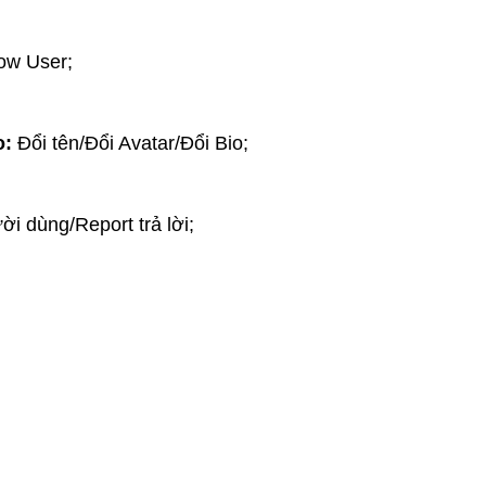
low User;
o:
Đổi tên/Đổi Avatar/Đổi Bio;
ời dùng/Report trả lời;